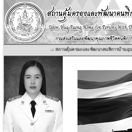
.:: สถานคุ้มครองและพัฒนาคนพิการบ้านอุบลฮักแ