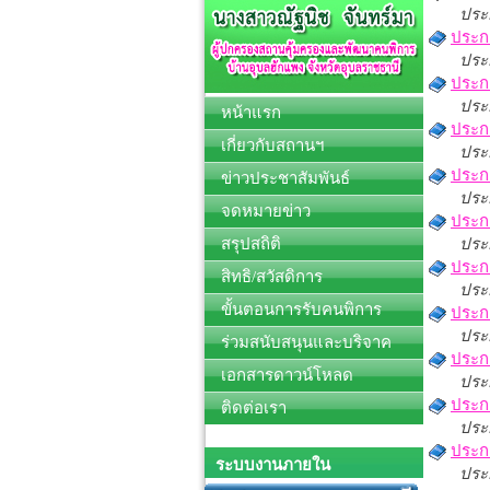
ประ
ประก
ประ
ประก
ประ
หน้าแรก
ประกา
เกี่ยวกับสถานฯ
ประ
ประกา
ข่าวประชาสัมพันธ์
ประ
จดหมายข่าว
ประกา
สรุปสถิติ
ประก
ประก
สิทธิ/สวัสดิการ
ประก
ขั้นตอนการรับคนพิการ
ประก
ประก
ร่วมสนับสนุนและบริจาค
ประก
เอกสารดาวน์โหลด
ประก
ประก
ติดต่อเรา
ประก
ประกา
ระบบงานภายใน
ประ