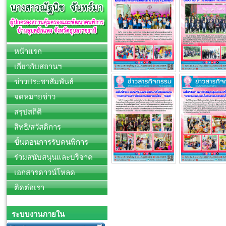
หน้าแรก
เกี่ยวกับสถานฯ
ข่าวประชาสัมพันธ์
จดหมายข่าว
สรุปสถิติ
สิทธิ/สวัสดิการ
ขั้นตอนการรับคนพิการ
ร่วมสนับสนุนและบริจาค
เอกสารดาวน์โหลด
ติดต่อเรา
ระบบงานภายใน